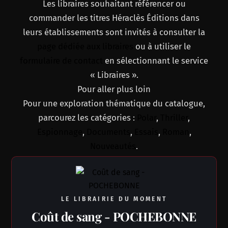
Les libraires souhaitant référencer ou
commander les titres Héraclès Éditions dans
leurs établissements sont invités à consulter la
page dédiée aux libraires
ou à utiliser le
formulaire de contact
en sélectionnant le service
« Libraires ».
Pour aller plus loin
Pour une exploration thématique du catalogue,
parcourez les catégories :
Polar
,
Thriller
,
Espionnage
,
Documents
,
Essais
,
Roman
,
Nouveautés
.
LE LIBRAIRIE DU MOMENT
Coût de sang - POCHEBONNE