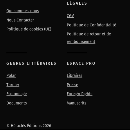
LÉGALES
Qui sommes-nous
CGV
Nous Contacter
Politique de Confidentialité
Politique de cookies (UE)
Politique de retour et de
remboursement
GENRES LITTÉRAIRES
ESPACE PRO
Polar
Libraires
Thriller
Presse
Espionnage
Foreign Rights
Documents
Manuscrits
©
Héraclès Éditions
2026