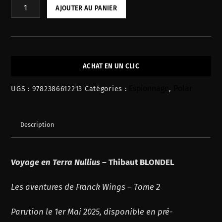
quantité
AJOUTER AU PANIER
de
VOYAGE
EN
TERRA
ACHAT EN UN CLIC
NULLIUS
-
Espionnage
Polar
UGS :
9782386612213
Catégories :
,
Thibaut
BLONDEL
Description
Voyage en Terra Nullius –
Thibaut BLONDEL
Les aventures de Franck Wings – Tome 2
Parution le 1er Mai 2025, disponible en pré-