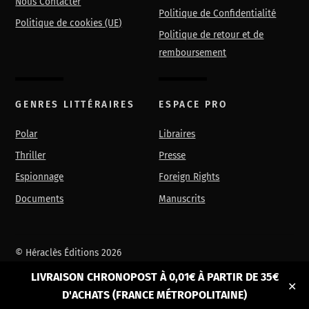
Nous Contacter
Politique de Confidentialité
Politique de cookies (UE)
Politique de retour et de
remboursement
GENRES LITTÉRAIRES
ESPACE PRO
Polar
Libraires
Thriller
Presse
Espionnage
Foreign Rights
Documents
Manuscrits
©
Héraclès Éditions
2026
Powered by
WordPress
•
Themify WordPress Themes
Back
LIVRAISON CHRONOPOST À 0,01€ À PARTIR DE 35€
To
✕
D'ACHATS (FRANCE MÉTROPOLITAINE)
Top