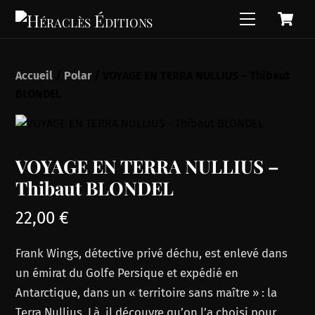
C
Skip
Menu
to
content
Accueil
/
Polar
/ VOYAGE EN TERRA NULLIUS – Thibaut
BLONDEL
VOYAGE EN TERRA NULLIUS –
Thibaut BLONDEL
22,00
€
Frank Wings, détective privé déchu, est enlevé dans
un émirat du Golfe Persique et expédié en
Antarctique, dans un « territoire sans maître » : la
Terra Nullius. Là, il découvre qu’on l’a choisi pour